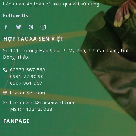
bảo quản. An toàn và hiệu quả khi sử dụng.
Follow Us
HỢP TÁC XÃ SEN VIỆT
Số 141 Trương Hán Siêu, P. Mỹ Phú, TP. Cao Lãnh, tỉnh
Đồng Tháp.
02773 567 568
0931 77 90 90
0907 961 967
htxsenviet.com
htxsenviet@htxsenviet.com
MST: 1402123028
FANPAGE