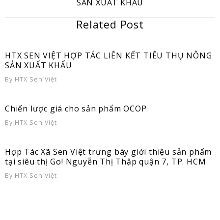
SẢN XUẤT KHẨU
Related Post
HTX SEN VIỆT HỢP TÁC LIÊN KẾT TIÊU THỤ NÔNG
SẢN XUẤT KHẨU
By
HTX Sen Việt
Chiến lược giá cho sản phẩm OCOP
By
HTX Sen Việt
Hợp Tác Xã Sen Việt trưng bày giới thiệu sản phẩm
tại siêu thị Go! Nguyễn Thị Thập quận 7, TP. HCM
By
HTX Sen Việt