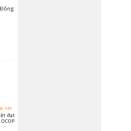
 Đồng
ÀI TIẾP
iệt đạt
* OCOP