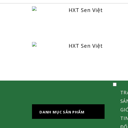
TR
SẢ
GI
DANH MỤC SẢN PHẨM
TI
ĐỐ