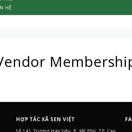
ÊN HỆ
Vendor Membershi
HỢP TÁC XÃ SEN VIỆT
F
Số 141 Trương Hán Siêu, P. Mỹ Phú, TP. Cao