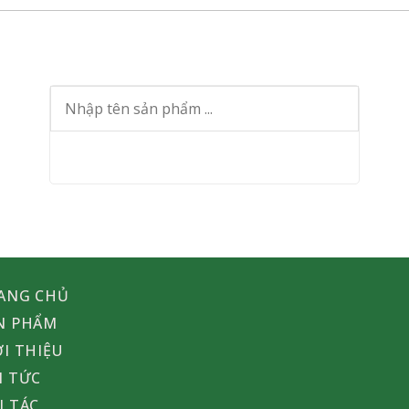
ANG CHỦ
N PHẨM
ỚI THIỆU
N TỨC
I TÁC