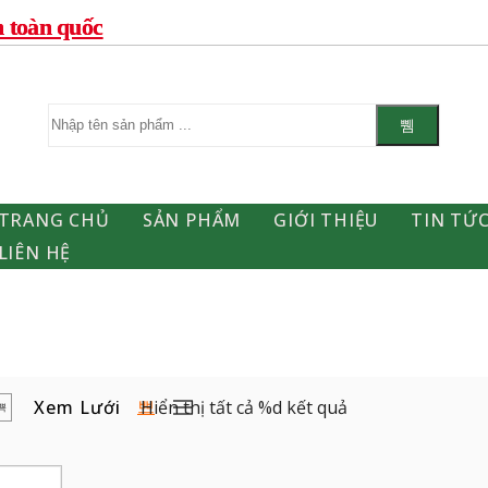
n toàn quốc
TRANG CHỦ
SẢN PHẨM
GIỚI THIỆU
TIN TỨ
LIÊN HỆ
Xem Lưới
Hiển thị tất cả %d kết quả