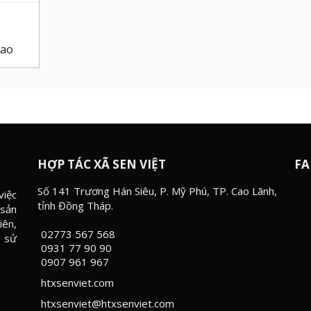
sao
HỢP TÁC XÃ SEN VIỆT
FA
Số 141 Trương Hán Siêu, P. Mỹ Phú, TP. Cao Lãnh,
việc
tỉnh Đồng Tháp.
 sản
iên,
02773 567 568
i sử
0931 77 90 90
0907 961 967
htxsenviet.com
htxsenviet@htxsenviet.com