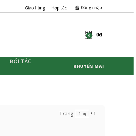
Đăng nhập
Giao hàng
Hợp tác
0
₫
0
C
ĐỐI TÁC
KHUYẾN MÃI
Trang
1
/
1